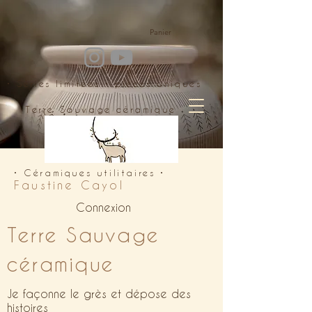
Panier
• Séries limitées • pièces uniques
Terre Sauvage céramique
• Céramiques utilitaires •
Faustine Cayol
Connexion
Terre Sauvage
céramique
Je façonne le grès et dépose des
histoires