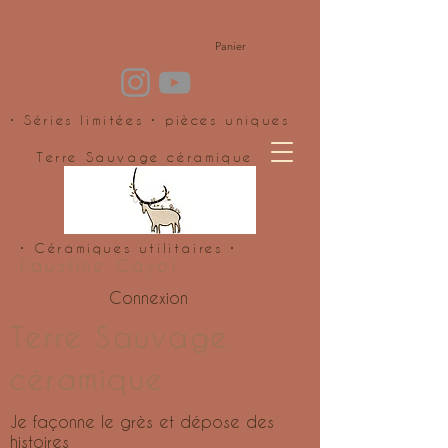
Panier
• Séries limitées • pièces uniques
Terre Sauvage céramique
• Céramiques utilitaires •
Faustine Cayol
Connexion
Terre Sauvage
céramique
Je façonne le grès et dépose des
histoires