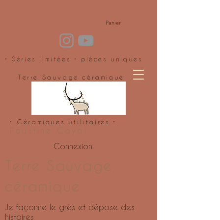
Panier
• Séries limitées • pièces uniques
Terre Sauvage céramique
• Céramiques utilitaires •
Faustine Cayol
Connexion
Terre Sauvage
céramique
Je façonne le grès et dépose des
histoires