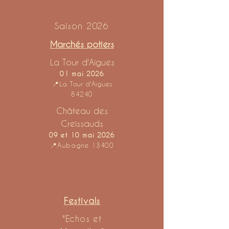
Saison 2026
Marchés potiers
La Tour d'Aigues
01 mai 2026
📍
La Tour d'Aigues
84240
Château des
Creissauds
09 et 10 mai 2026
📍Aubagne 13400
Argentat
01 et 02 août 2026
Argentat 19400
Festivals
"Echos et