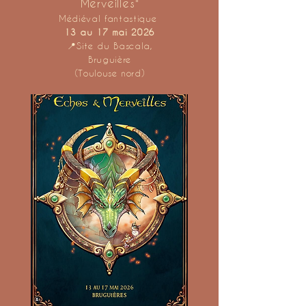
Merveilles"
Médiéval fantastique
13 au 17 mai 2026
📍Site du Bascala,
Bruguière
(Toulouse nord)