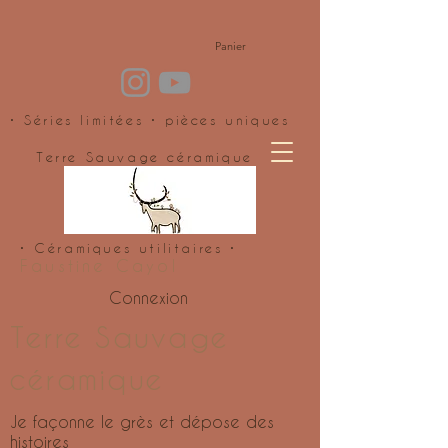
Panier
• Séries limitées • pièces uniques
Terre Sauvage céramique
• Céramiques utilitaires •
Faustine Cayol
Connexion
Terre Sauvage
céramique
Je façonne le grès et dépose des
histoires