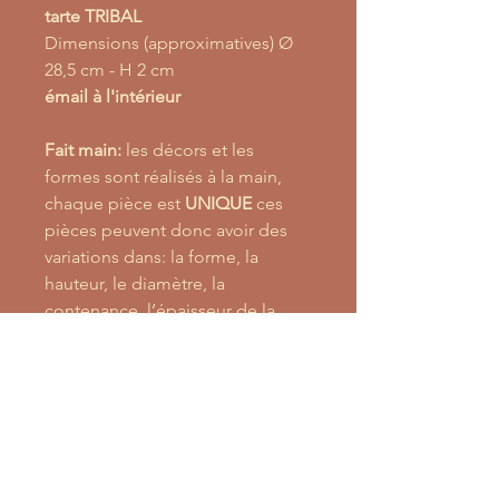
tarte TRIBAL
Dimensions (approximatives) Ø
28,5 cm - H 2 cm
émail à l'intérieur
Fait main:
les décors et les
formes sont réalisés à la main,
chaque pièce est
UNIQUE
ces
pièces peuvent donc avoir des
variations dans: la forme, la
hauteur, le diamètre, la
contenance, l’épaisseur de la
lèvre, le poids de la pièce ,la
couleur et le motif. Ces variations
sont minimes.